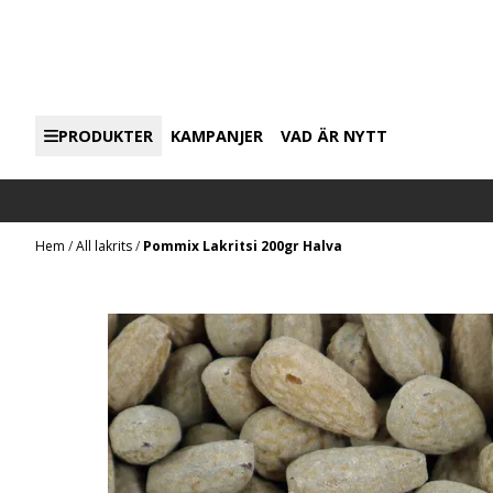
Hoppa till innehåll
PRODUKTER
KAMPANJER
VAD ÄR NYTT
Hem
/
All lakrits
/
Pommix Lakritsi 200gr Halva