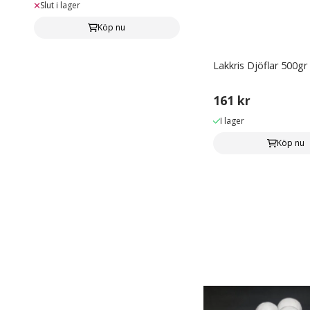
Slut i lager
Köp nu
Lakkris Djöflar 500gr
161 kr
I lager
Köp nu