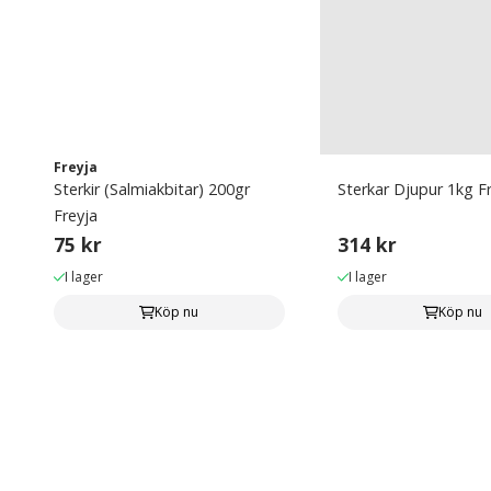
Freyja
Sterkir (Salmiakbitar) 200gr
Sterkar Djupur 1kg F
Freyja
75 kr
314 kr
I lager
I lager
Köp nu
Köp nu