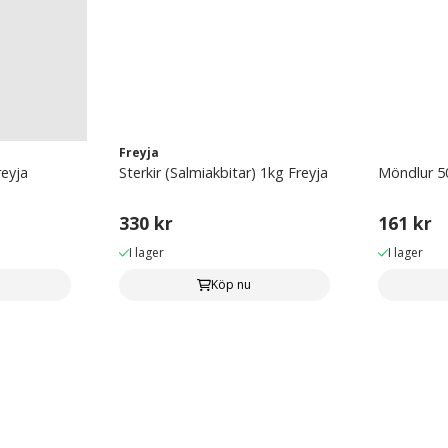
Freyja
reyja
Sterkir (Salmiakbitar) 1kg Freyja
Möndlur 50
330 kr
161 kr
I lager
I lager
Köp nu