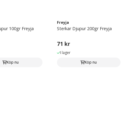
Freyja
upur 100gr Freyja
Sterkar Djupur 200gr Freyja
71 kr
I lager
Köp nu
Köp nu