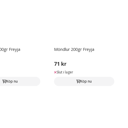
0gr Freyja
Möndlur 200gr Freyja
71 kr
Slut i lager
Köp nu
Köp nu