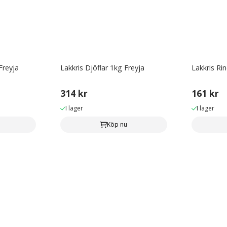
Freyja
Lakkris Djöflar 1kg Freyja
Lakkris Ri
314 kr
161 kr
I lager
I lager
Köp nu