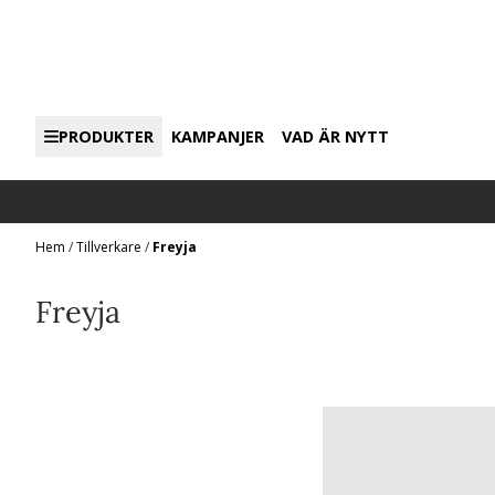
Hoppa till innehåll
PRODUKTER
KAMPANJER
VAD ÄR NYTT
Hem
/
Tillverkare
/
Freyja
Freyja