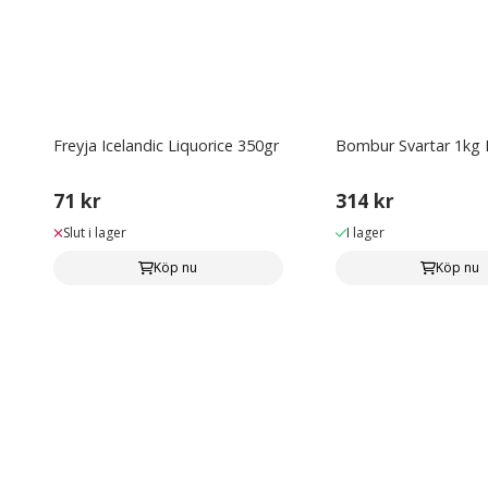
Freyja Icelandic Liquorice 350gr
Bombur Svartar 1kg 
71 kr
314 kr
Slut i lager
I lager
Köp nu
Köp nu