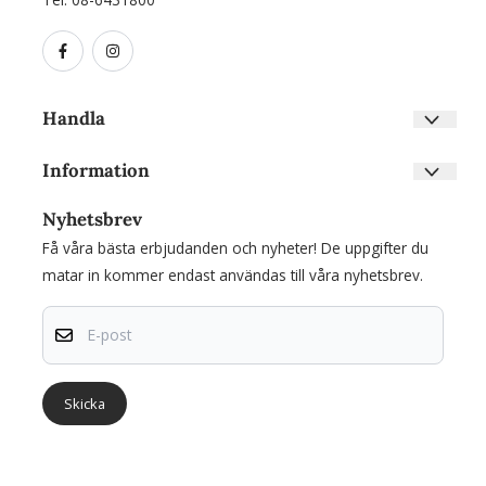
Handla
Villkor
Information
Kontakta oss
Om oss
Skapa konto
Nyhetsbrev
Nyhetsbrev
Inloggning
Få våra bästa erbjudanden och nyheter! De uppgifter du
Om cookies
matar in kommer endast användas till våra nyhetsbrev.
E-post
Skicka