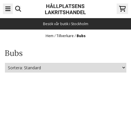
Hoppa till innehåll
Besök vår butik i Stockholm
Hem
/
Tillverkare
/
Bubs
Bubs