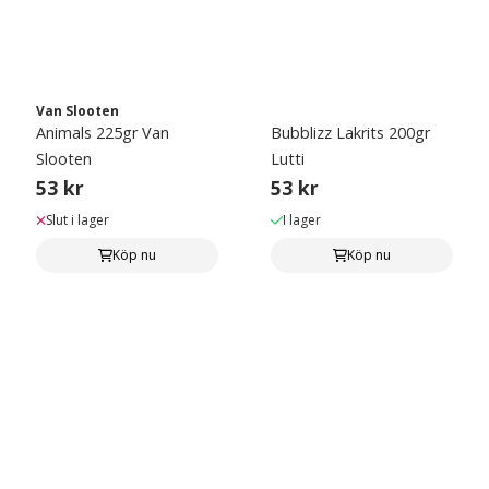
Van Slooten
Animals 225gr Van
Bubblizz Lakrits 200gr
Slooten
Lutti
53 kr
53 kr
Slut i lager
I lager
Köp nu
Köp nu