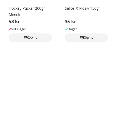
Hockey Puckar 200gr
Sallos X-Plosiv 150gr
Meenk
53 kr
35 kr
Slut i lager
I lager
Köp nu
Köp nu