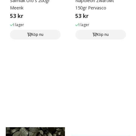
Salmiak Ufo´s 200gr
Napoleon Zwartwit
Meenk
150gr Pervasco
53 kr
53 kr
I lager
I lager
Köp nu
Köp nu