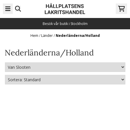
Hoppa till innehåll
Besök vår butik i Stockholm
Hem
/
Länder
/
Nederländerna/Holland
Nederländerna/Holland