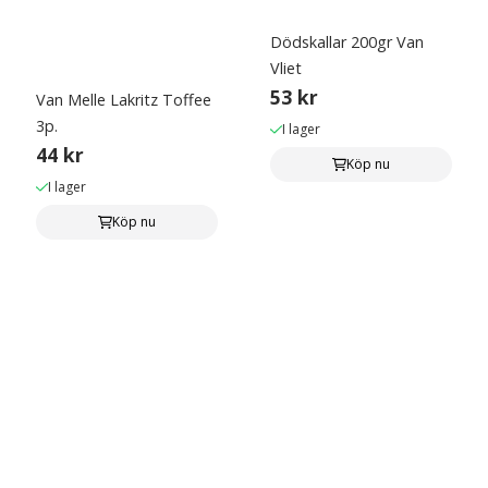
Dödskallar 200gr Van
Vliet
53 kr
Van Melle Lakritz Toffee
3p.
I lager
44 kr
Köp nu
I lager
Köp nu