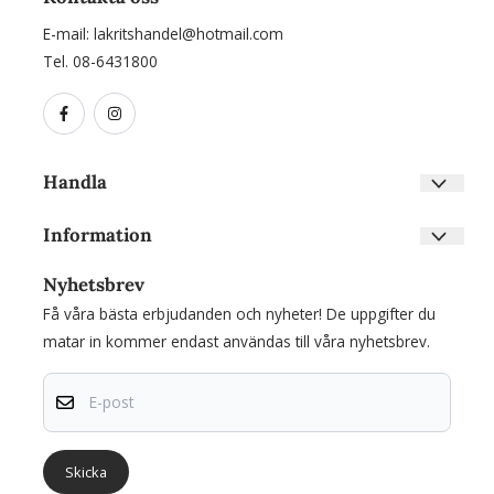
E-mail:
lakritshandel@hotmail.com
Tel. 08-6431800
Handla
Villkor
Information
Kontakta oss
Om oss
Skapa konto
Nyhetsbrev
Nyhetsbrev
Inloggning
Få våra bästa erbjudanden och nyheter! De uppgifter du
Om cookies
matar in kommer endast användas till våra nyhetsbrev.
E-post
Skicka