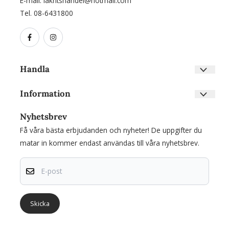
E-mail:
lakritshandel@hotmail.com
Tel. 08-6431800
Handla
Villkor
Information
Kontakta oss
Om oss
Skapa konto
Nyhetsbrev
Nyhetsbrev
Inloggning
Få våra bästa erbjudanden och nyheter! De uppgifter du
Om cookies
matar in kommer endast användas till våra nyhetsbrev.
E-post
Skicka