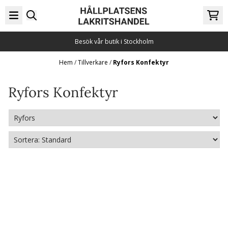
Hoppa till innehåll
Besök vår butik i Stockholm
Hem
/
Tillverkare
/
Ryfors Konfektyr
Ryfors Konfektyr