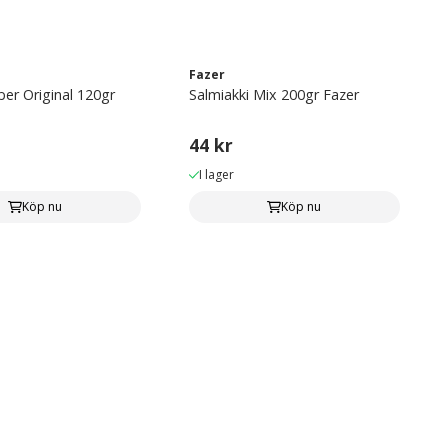
Fazer
ber Original 120gr
Salmiakki Mix 200gr Fazer
44 kr
I lager
Köp nu
Köp nu