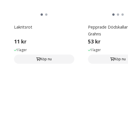
Lakritsrot
Pepprade Dödskallar
Grahns
11 kr
53 kr
I lager
I lager
Köp nu
Köp nu