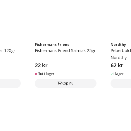
Fishermans Friend
Nordthy
per 120gr
Fishermans Friend Salmiak 25gr
Peberbolch
Nordthy
22 kr
62 kr
Slut i lager
I lager
Köp nu