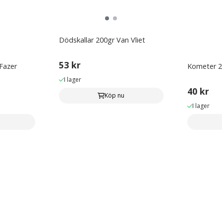
Dödskallar 200gr Van Vliet
53 kr
 Fazer
Kometer 2
I lager
40 kr
Köp nu
I lager