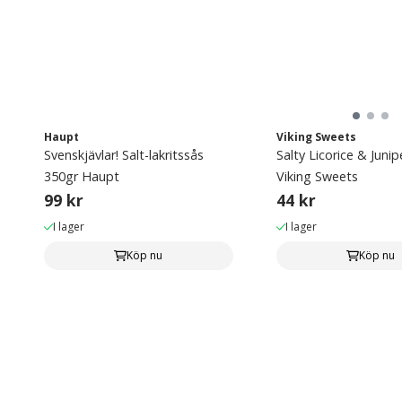
Haupt
Viking Sweets
Svenskjävlar! Salt-lakritssås
Salty Licorice & Juni
350gr Haupt
Viking Sweets
99 kr
44 kr
I lager
I lager
Köp nu
Köp nu