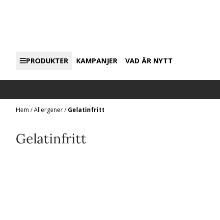
Hoppa till innehåll
PRODUKTER
KAMPANJER
VAD ÄR NYTT
Hem
/
Allergener
/
Gelatinfritt
Gelatinfritt