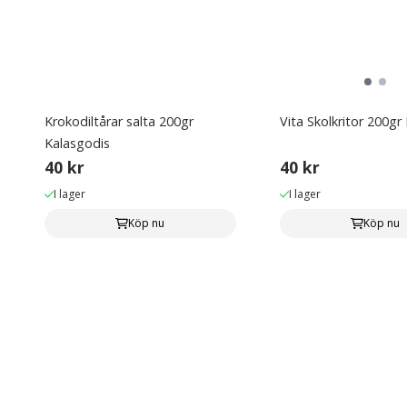
Krokodiltårar salta 200gr
Vita Skolkritor 200gr
Kalasgodis
40 kr
40 kr
I lager
I lager
Köp nu
Köp nu