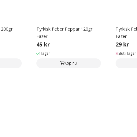
 200gr
Tyrkisk Peber Peppar 120gr
Tyrkisk Pe
Fazer
Fazer
45 kr
29 kr
I lager
Slut i lager
Köp nu