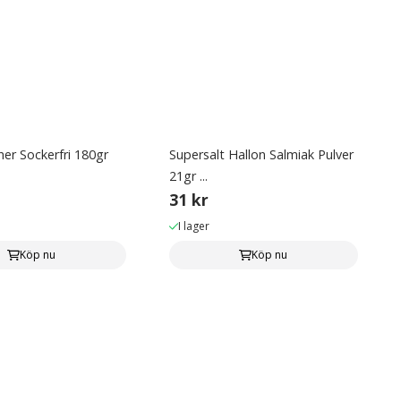
er Sockerfri 180gr
Supersalt Hallon Salmiak Pulver
21gr ...
31 kr
I lager
Köp nu
Köp nu