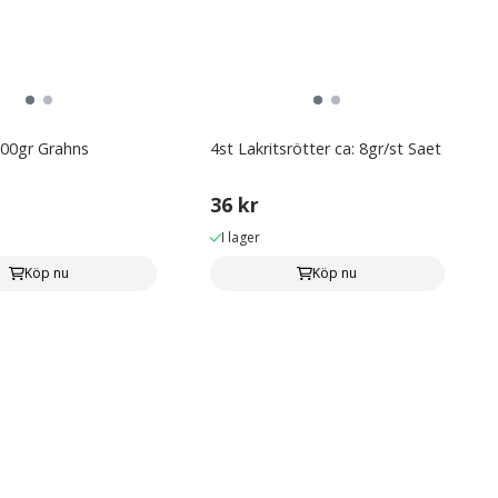
00gr Grahns
4st Lakritsrötter ca: 8gr/st Saet
36 kr
I lager
Köp nu
Köp nu