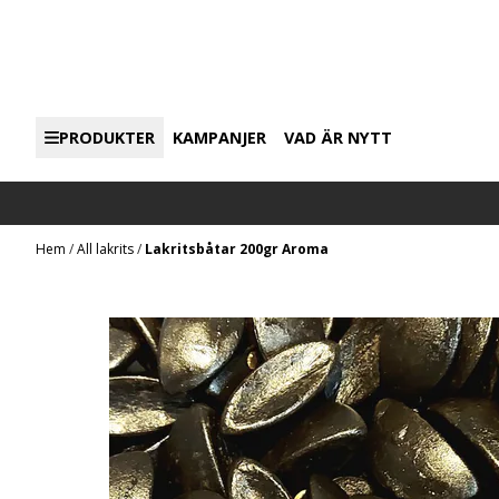
Hoppa till innehåll
PRODUKTER
KAMPANJER
VAD ÄR NYTT
Hem
/
All lakrits
/
Lakritsbåtar 200gr Aroma