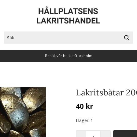
Besök vår butik i Stockholm
Lakritsbåtar 2
40 kr
I lager
: 1