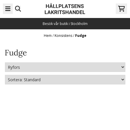
Hoppa till innehåll
Besök vår butik i Stockholm
Hem
/
Konsistens
/
Fudge
Fudge