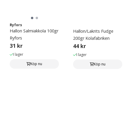
Ryfors
Hallon Salmiakkola 100gr
Hallon/Lakrits Fudge
Ryfors
200gr Kolafabriken
31 kr
44 kr
I lager
I lager
Köp nu
Köp nu