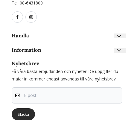
Tel. 08-6431800
Handla
Villkor
Information
Kontakta oss
Om oss
Skapa konto
Nyhetsbrev
Nyhetsbrev
Inloggning
Få våra bästa erbjudanden och nyheter! De uppgifter du
Om cookies
matar in kommer endast användas till våra nyhetsbrev.
E-post
Skicka