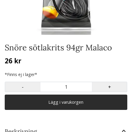
Snöre sötlakrits 94gr Malaco
26 kr
*Finns ej i lager*
-
+
Beskrivning