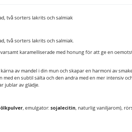
, två sorters lakrits och salmiak
 två sorters lakrits och salmiak.
 varsamt karamelliserade med honung för att ge en oemotst
je kärna av mandel i din mun och skapar en harmoni av smak
 en med en subtil sälta och den andra med en mer intensiv 
r jublar av glädje.
ölkpulver
, emulgator:
sojalecitin
, naturlig vaniljarom), rö