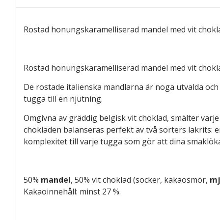
Rostad honungskaramelliserad mandel med vit choklad
Rostad honungskaramelliserad mandel med vit choklad,
De rostade italienska mandlarna är noga utvalda och
tugga till en njutning.
Omgivna av gräddig belgisk vit choklad, smälter var
chokladen balanseras perfekt av två sorters lakrits:
komplexitet till varje tugga som gör att dina smaklöka
50%
mandel
, 50% vit choklad (socker, kakaosmör,
mj
Kakaoinnehåll: minst 27 %.