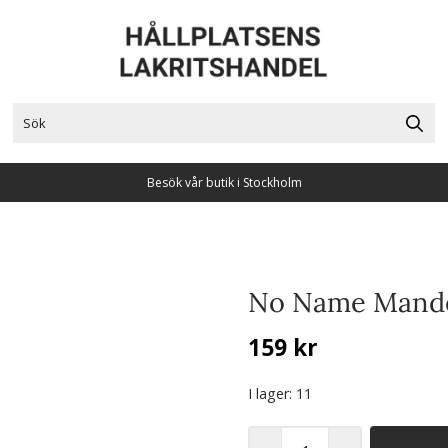
Besök vår butik i Stockholm
No Name Mande
159 kr
I lager
: 11