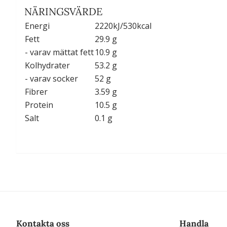
NÄRINGSVÄRDE
Energi
2220kJ/530kcal
Fett
29.9 g
- varav mättat fett
10.9 g
Kolhydrater
53.2 g
- varav socker
52 g
Fibrer
3.59 g
Protein
10.5 g
Salt
0.1 g
Kontakta oss
Handla