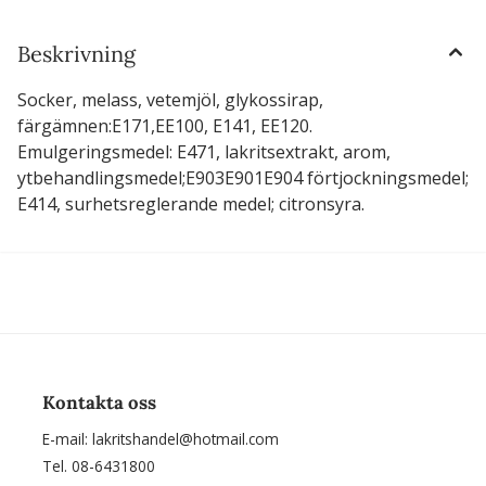
Beskrivning
Socker, melass, vetemjöl, glykossirap,
färgämnen:E171,EE100, E141, EE120.
Emulgeringsmedel: E471, lakritsextrakt, arom,
ytbehandlingsmedel;E903E901E904 förtjockningsmedel;
E414, surhetsreglerande medel; citronsyra.
Kontakta oss
E-mail:
lakritshandel@hotmail.com
Tel. 08-6431800