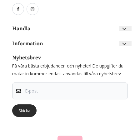
Handla
Villkor
Information
Kontakta oss
Om oss
Skapa konto
Nyhetsbrev
Nyhetsbrev
Inloggning
Få våra bästa erbjudanden och nyheter! De uppgifter du
Om cookies
matar in kommer endast användas till våra nyhetsbrev.
E-post
Skicka