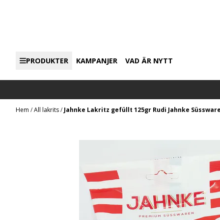
Hoppa till innehåll
PRODUKTER
KAMPANJER
VAD ÄR NYTT
Hem
/
All lakrits
/
Jahnke Lakritz gefüllt 125gr Rudi Jahnke Süsswar