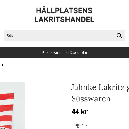
Besök vår butik i Stockholm
en
Jahnke Lakritz 
Süsswaren
44 kr
I lager
: 2