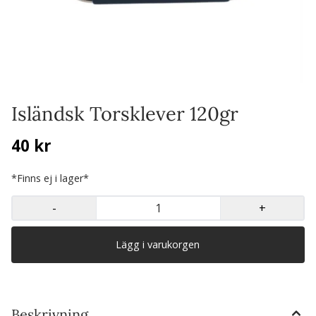
Isländsk Torsklever 120gr
40 kr
*Finns ej i lager*
-
+
Beskrivning