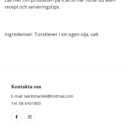
Läs mer om produkten på iCan.is Här hittar du även
recept och serveringstips.
Ingredienser: Torsklever i sin egen olja, salt.
Kontakta oss
E-mail:
lakritshandel@hotmail.com
Tel. 08-6431800