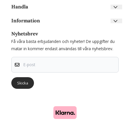
Handla
Villkor
Information
Kontakta oss
Om oss
Skapa konto
Nyhetsbrev
Nyhetsbrev
Inloggning
Få våra bästa erbjudanden och nyheter! De uppgifter du
Om cookies
matar in kommer endast användas till våra nyhetsbrev.
E-post
Skicka