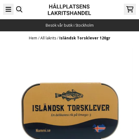
Hoppa till innehåll
Besök vår butik i Stockholm
Hem
/
All lakrits
/
Isländsk Torsklever 120gr