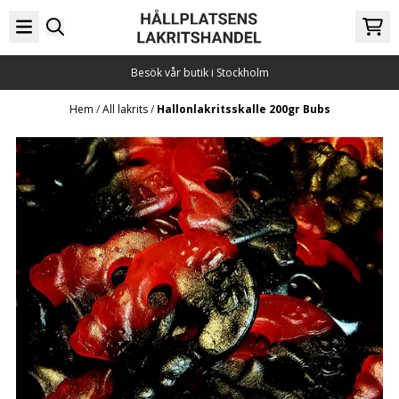
Hoppa till innehåll
Besök vår butik i Stockholm
Hem
/
All lakrits
/
Hallonlakritsskalle 200gr Bubs