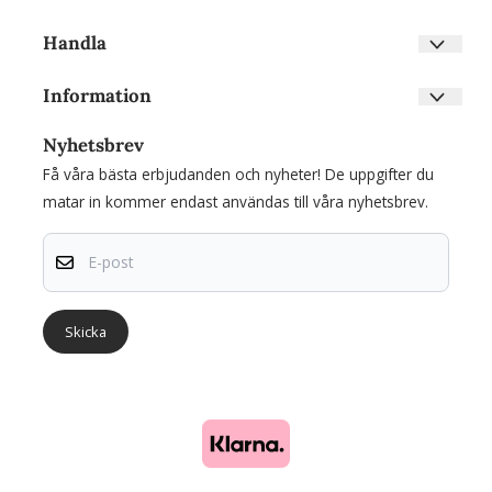
Handla
Villkor
Information
Kontakta oss
Om oss
Skapa konto
Nyhetsbrev
Nyhetsbrev
Inloggning
Få våra bästa erbjudanden och nyheter! De uppgifter du
Om cookies
matar in kommer endast användas till våra nyhetsbrev.
E-post
Skicka