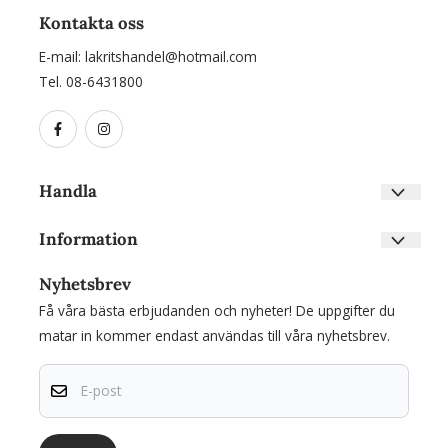
Kontakta oss
E-mail:
lakritshandel@hotmail.com
Tel. 08-6431800
Handla
Villkor
Information
Kontakta oss
Om oss
Skapa konto
Nyhetsbrev
Nyhetsbrev
Inloggning
Få våra bästa erbjudanden och nyheter! De uppgifter du
Om cookies
matar in kommer endast användas till våra nyhetsbrev.
E-post