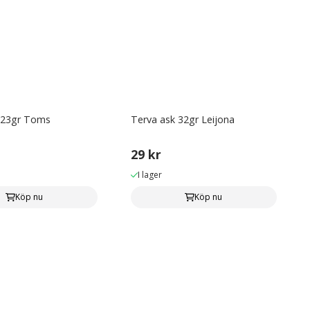
 23gr Toms
Terva ask 32gr Leijona
29 kr
I lager
Köp nu
Köp nu