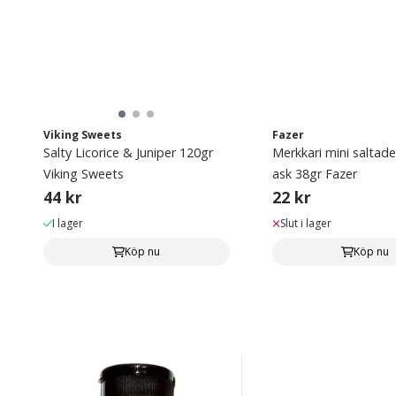
Viking Sweets
Fazer
Salty Licorice & Juniper 120gr
Merkkari mini saltade 
Viking Sweets
ask 38gr Fazer
44 kr
22 kr
I lager
Slut i lager
Köp nu
Köp nu