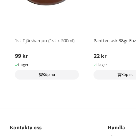
1st Tjärshampo (1st x 500ml)
Pantteri ask 38gr Faz
99 kr
22 kr
I lager
I lager
Köp nu
Köp nu
Kontakta oss
Handla