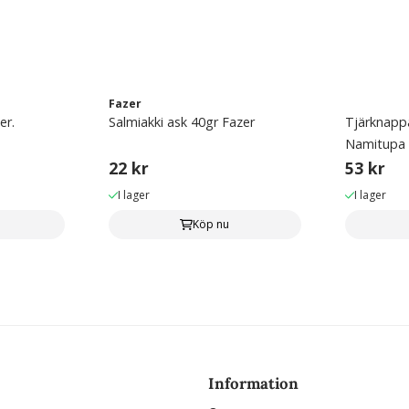
Fazer
er.
Salmiakki ask 40gr Fazer
Tjärknapp
Namitupa
22 kr
53 kr
I lager
I lager
Köp nu
Information