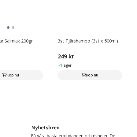
ar Salmiak 200gr
3st Tjärshampo (3st x 500ml)
249 kr
I lager
Köp nu
Köp nu
Nyhetsbrev
Få våra bästa erbjudanden och nyheter! De