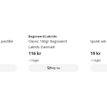
Bagsvaerd Lakrids
pastiller
Classic 160gr Bagsvaerd
Spunk ask
Lakrids Danmark
116 kr
19 kr
I lager
I lager
Köp nu